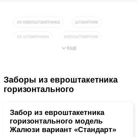
из евроштакетника
штакетник
из штакетника
евроштакетник
ЕЩЕ
из металлического штакетника
металлические рейки
Заборы из евроштакетника
горизонтального
Забор из евроштакетника
горизонтального модель
Жалюзи вариант «Стандарт»