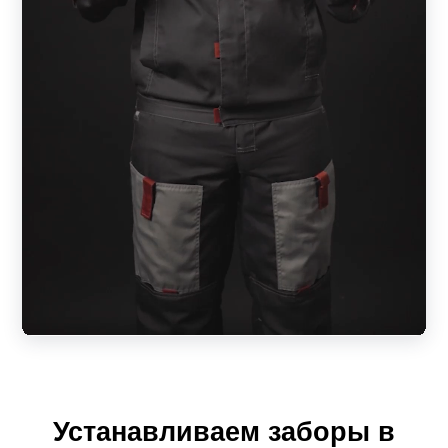
светопрозрачностью. Заборы вентилируемые, за счет
чего обеспечивается оптимальная проветриваемость
участка с сохранением естественного микроклимата.
Низкая парусность значительно снижает нагрузку на
несущие элементы изделия. За счет особенности
расположения ламелей снаружи территория
практически не видна, а со стороны двора
обеспечивается внушительный обзор. Всегда можно
увидеть, кто пришел в гости, не выходя за пределы
участка и не открывая калитку.
Модель «Модерн» по конструкции и внешнему виду со
стороны фасада схожа с Z-образной линейкой, но
отличается формой планок. Ламели изготовлены в
форме домика с целью визуально придать забору
Устанавливаем заборы в
идентичный вид и с фасадной, и с тыльной стороны.