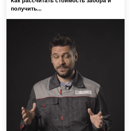
Как рассчитать стоимость забора и
предназначено для секций нестандартной длины.
получить...
Усилители окрашиваются в цвет каркаса, тем самым
подчеркивая единый стиль. Представленные модели
можно разделить на две основные группы: «Жалюзи» и
«Ранчо».
Заборы-жалюзи комплектуются ламелями,
изготовленными в форме английской буквы Z. Модели
«Стандарт», «Оптима», «Премиум» и «Люкс» схожи по
конструкции и внешнему виду. Основное отличие
заключается в количестве, высоте и расположении
ламелей. От этого напрямую зависят обзорные
характеристики и внешний вид забора. От простого и
незамысловатого до массивного, строгого и объемного
дизайна. Визуально изделия похожи на сплошной
глухой забор, но на самом деле обладают достаточной