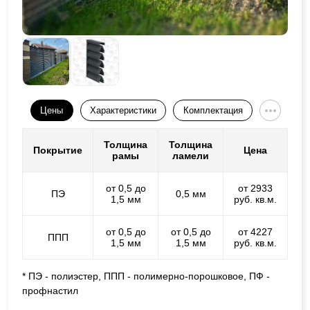
Цены
Характеристики
Комплектация
Толщина
Толщина
Покрытие
Цена
рамы
ламели
от 0,5 до
от 2933
ПЭ
0,5 мм
1,5 мм
руб. кв.м.
от 0,5 до
от 0,5 до
от 4227
ППП
1,5 мм
1,5 мм
руб. кв.м.
* ПЭ - полиэстер, ППП - полимерно-порошковое, ПФ -
профнастил