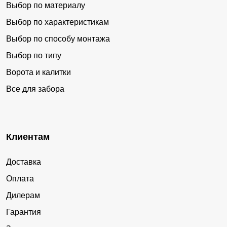
Заиграево
Багдарин
Выбор по материалу
Выбор по характеристикам
Новоильинск
Новая Брянь
Выбор по способу монтажа
Бабушкин
Выдрино
Выбор по типу
Тарбагатай
Ильинка
Ворота и калитки
Саган-Нур
Нижнеангарск
Все для забора
Поселье
Новый Уоян
Гусиное Озеро
Нижний Саянтуй
Наушки
Тохой
Клиентам
Хойтобэе
Гурульба
Доставка
Аршан
Орлик
Оплата
Селендума
Эрхирик
Дилерам
Илька
Новоселенгинск
Гарантия
Кудара
Хоронхой