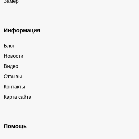
Замер
Малый Куналей
Таловка
Унэгэтэй
Сужа
Нур-Селение
Татарский Ключ
Информация
Санага
Тунка
Блог
Татаурово
Новокижингинск
Новости
Оронгой
Тэгда
Видео
Усть-Кяхта
Нижняя Иволга
Отзывы
Аргада
Хонхолой
Контакты
Новый Заган
Маловский
Карта сайта
Нижние Тальцы
Горхон
Помощь