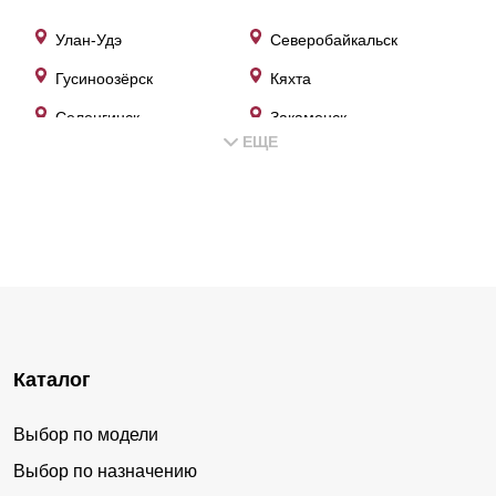
Улан-Удэ
Северобайкальск
Гусиноозёрск
Кяхта
Селенгинск
Закаменск
ЕЩЕ
Онохой
Бичура
Хоринск
Таксимо
Петропавловка
Иволгинск
Усть-Баргузин
Каменск
Кижинга
Сотниково
Сосново-Озёрское
Кабанск
Каталог
Турунтаево
Баргузин
Курумкан
Кырен
Выбор по модели
Джида
Мухоршибирь
Выбор по назначению