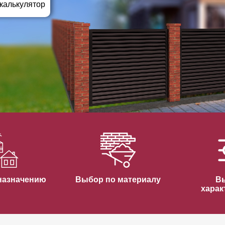
ВЫБОР ПО ХАРАКТЕРИСТИКАМ
 калькулятор
Горизонтальные заборы
Высокие заборы
Красивые, дизайнерские заборы
ВЫБОР ПО СПОСОБУ МОНТАЖА
Заборы под ключ
Готовые заборы
Комплекты заборов-лего "сделай сам"
Быстровозводимые заборы
назначению
Выбор по материалу
В
харак