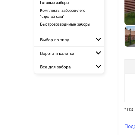
Готовые заборы
Металлические заборы
Комплекты заборов-лего
Металлические ограждения
"сделай сам"
Быстровозводимые заборы
Выбор по типу
Ворота и калитки
Модульные заборы и
ограждения
Все для забора
Ворота откатные
Комбинированные заборы
Ворота распашные
Секционные заборы
Панели для забора
Ворота складные гармошка
Каркасы ворот
Калитки
Входные группы
* ПЭ
Под