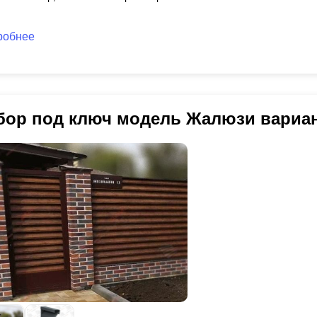
робнее
бор под ключ модель Жалюзи вариа