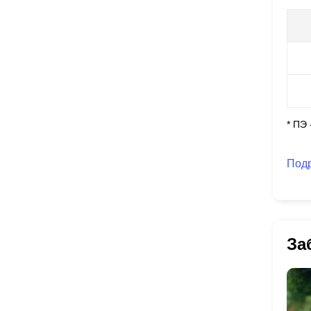
* ПЭ
Под
За