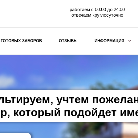
работаем с 00:00 до 24:00
отвечаем круглосуточно
 ГОТОВЫХ ЗАБОРОВ
ОТЗЫВЫ
ИНФОРМАЦИЯ
ВЫБОР ПО МАТЕРИАЛУ
Заборы с кирпичными столбами
Заборы из евроштакетника
горизонтального
льтируем, учтем пожела
Металлические заборы для дачи
Забор жалюзи с кирпичными столбами
р, который подойдет им
Металлические заборы
Металлические ограждения