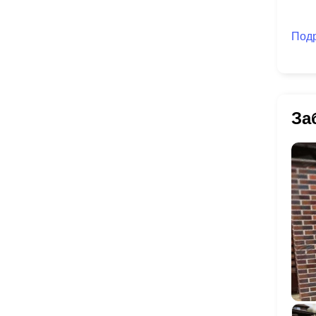
Под
За