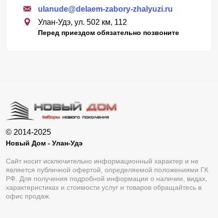
ulanude@delaem-zabory-zhalyuzi.ru
службы забора и исключает необходимость
Улан-Удэ, ул. 502 км, 112
периодического обслуживания. Детали ограждения
Перед приездом обязательно позвоните
могут быть покрыты полиэстером или полимерно-
порошковой краской.
Полиэстер применяется заводом-изготовителем стали
еще на этапе производства, а порошково-полимерное
покрытие предназначено для обработки деталей,
которые представляют собой уже готовое изделие с
необходимыми крепежными отверстиями. Тип фактуры
© 2014-2025
и цветовое решение определяются исходя из
Новый Дом - Улан-Удэ
пожеланий заказчика. Для выбора доступен полный
Сайт носит исключительно информационный характер и не
является публичной офертой, определяемой положениями ГК
каталог цветовой палитры RAL и несколько типов
РФ. Для получения подробной информации о наличии, видах,
фактур.
характеристиках и стоимости услуг и товаров обращайтесь в
офис продаж.
Проектирование и производство забора