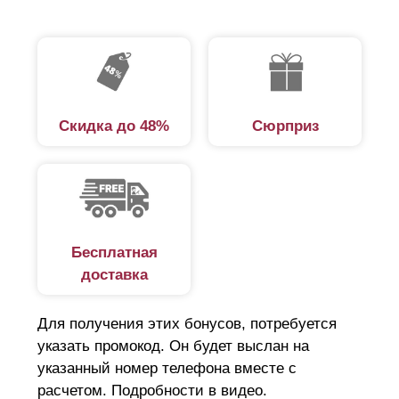
обслуживания, обработки от насекомых и вредителей.
«Классика» — рациональное решение и для тех
объектов, где положения строительных норм и правил
землепользования не допускают монтаж сплошных
заборов, а вместо этого требуют установку
Скидка до 48%
Сюрприз
светопрозрачных конструкций.
Преимущества панельного забора
«Классика»
Бесплатная
Модель подходит для ограждения частных и
доставка
общественных территорий: загородные участки,
прогулочные зоны, социальные и развлекательные
Для получения этих бонусов, потребуется
учреждения, промышленные объекты. Ключевая
указать промокод. Он будет выслан на
указанный номер телефона вместе с
особенность заключается в светопрозрачности,
расчетом. Подробности в видео.
благодаря которой осуществляется попадание