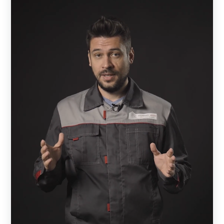
явлений;
после установки забор не требует дополнительной
обработки: ежегодного обслуживания,
окрашивания и проведения антикоррозийных
мероприятий;
конструктивные элементы изготавливаются по
индивидуальным размерам и окрашиваются в
выбранный цвет, поэтому в любое время
расширить зону ограждения с сохранением
единого стиля не составит труда.
Конструкция деталей предусматривает
самостоятельную сборку без использования сварки и
другого технически сложного инструмента. Система
фиксации деталей продумана до мелочей и не только