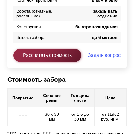
Комплект крепления :
в комплекте
Ворота (откатные,
заказывать
распашние) :
отдельно
Конструкция :
быстровозводимая
Высота забора :
до 6 метров
Рассчитать стоимость
Задать вопрос
Стоимость забора
Сечение
Толщина
Покрытие
Цена
рамы
листа
30 х 30
от 1,5 до
от 11962
ППП
мм
30 мм
руб. кв.м.
* ПЭ - полиэстер, ППП - полимерно-порошковое покрытие