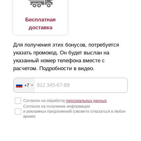
согласуют ключевые детали с вами и составят проект
по вашим требованиям и условиям. Что существенно
сократит время до установки нового забора. В
Бесплатная
случае, если на участке уже установлены столбы/
доставка
закладные под ограждение, то наши специалисты
изготовят секции по точным замерам имеющихся
пролетов. При необходимости мы можем изготовить
Для получения этих бонусов, потребуется
и столбы для забора, провести их обработку от
указать промокод. Он будет выслан на
коррозии и окрашивание в нужный вам цвет. В таком
указанный номер телефона вместе с
случае столбы будут поставлены вместе с секциями
расчетом. Подробности в видео.
ограждения, то есть вы получите готовый забор,
который нужно будет только установить на участке.
+7
Согласен на обработку
персональных данных
Согласен на получение информации
и рекламных предложений (сможете отказаться в любое
время)