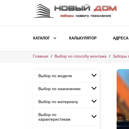
КАТАЛОГ
КАЛЬКУЛЯТОР
АДРЕСА
Главная
Выбор по способу монтажа
Заборы 
ВЫБОР ПО МОДЕЛИ
Заборы Ранчо
Выбор по модели
Заборы Хай-тек
Заборы Классика
Выбор по назначению
Заборы Ранчо
Заборы Жалюзи
Заборы Хай-тек
Выбор по материалу
Заборы и ограждения для
Заборы Классика
детских садов
ВЫБОР ПО НАЗНАЧЕНИЮ
Заборы Жалюзи
Выбор по
Заборы с кирпичными столбами
Заборы для дачи
характеристикам
Заборы и ограждения для детских
Заборы из евроштакетника
Элитные заборы для коттеджей
садов