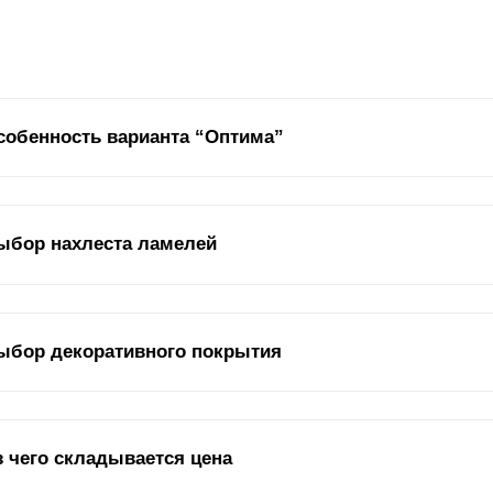
собенность варианта “Оптима”
м получает свой полный каркас с ограждением вокруг него. На сам
ыбор нахлеста ламелей
щий эффект, который подчеркивает структуру дома, а также задает
ма или людей за забором. Таким образом, ограждение дома имеет к
круг вашей собственности можно использовать различные типы огр
мели
могут быть соединены или наложены друг на друга. Это показа
ыбор декоративного покрытия
хлест влияет на два параметра: внешний вид и угол обзора.
оративная отделка во многом определяет, как выглядит забор и как
з чего складывается цена
о защитно-декоративное покрытие, поскольку, помимо декоративной