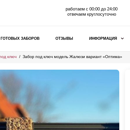
работаем с 00:00 до 24:00
отвечаем круглосуточно
 ГОТОВЫХ ЗАБОРОВ
ОТЗЫВЫ
ИНФОРМАЦИЯ
под ключ
Забор под ключ модель Жалюзи вариант «Оптима»
ВЫБОР ПО МАТЕРИАЛУ
Заборы с кирпичными столбами
Заборы из евроштакетника
горизонтального
Металлические заборы для дачи
Забор жалюзи с кирпичными столбами
Металлические заборы
Металлические ограждения