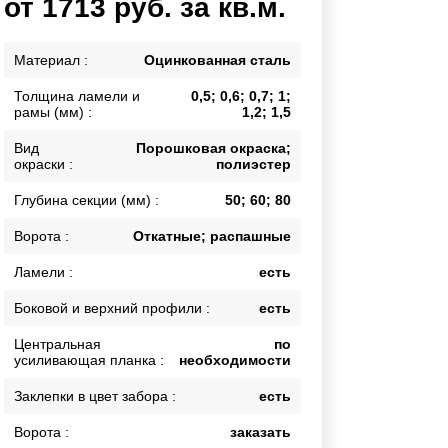
от 1713 руб. за кв.м.
Каркасы ворот
Калитки
Материал :
Оцинкованная сталь
Входные группы
Толщина ламели и
0,5; 0,6; 0,7; 1;
рамы (мм) :
1,2; 1,5
ВСЕ ДЛЯ ЗАБОРА
Вид
Порошковая окраска;
окраски :
полиэстер
Панели для забора
Глубина секции (мм) :
50; 60; 80
Ворота :
Откатные; распашные
Ламели :
есть
Боковой и верхний профили :
есть
Центральная
по
усиливающая планка :
необходимости
Заклепки в цвет забора :
есть
Ворота :
заказать