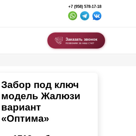
+7 (958) 578-17-18
Заказать звонок
позвоним за наш счет
ВЫБОР ПО ТИПУ
Модульные заборы и ограждения
Забор под ключ
Комбинированные заборы
Секционные заборы
модель Жалюзи
вариант
ВОРОТА И КАЛИТКИ
«Оптима»
Ворота откатные
Ворота распашные
Ворота складные гармошка