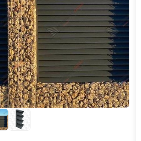
ВЫБОР ПО ХАРАКТЕРИСТИКАМ
Горизонтальные заборы
Высокие заборы
Красивые, дизайнерские заборы
ВЫБОР ПО СПОСОБУ МОНТАЖА
Заборы под ключ
Готовые заборы
Комплекты заборов-лего "сделай сам"
Быстровозводимые заборы