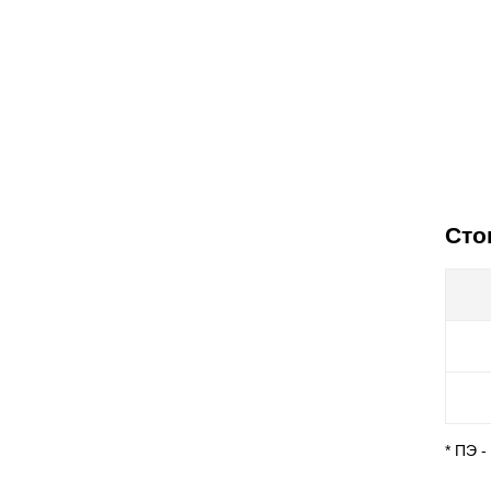
Сто
* ПЭ 