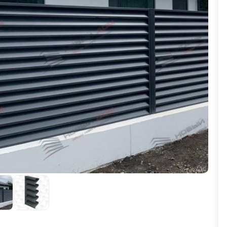
ВЫБОР ПО ХАРАКТЕРИСТИКАМ
Горизонтальные заборы
Высокие заборы
Красивые, дизайнерские заборы
ВЫБОР ПО СПОСОБУ МОНТАЖА
Заборы под ключ
Готовые заборы
Комплекты заборов-лего "сделай сам"
Быстровозводимые заборы