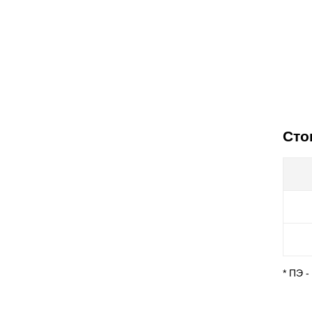
Сто
* ПЭ 