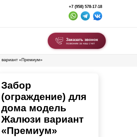
+7 (958) 578-17-18
Заказать звонок
позвоним за наш счет
и вариант «Премиум»
ВЫБОР ПО ТИПУ
Модульные заборы и ограждения
Забор
Комбинированные заборы
Секционные заборы
(ограждение) для
дома модель
ВОРОТА И КАЛИТКИ
Жалюзи вариант
Ворота откатные
«Премиум»
Ворота распашные
Ворота складные гармошка