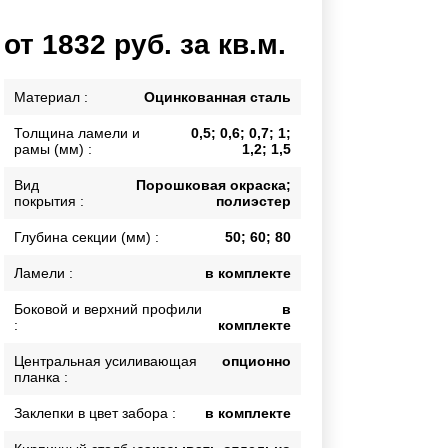
Каркасы ворот
от 1832 руб. за кв.м.
Калитки
Входные группы
Материал :
Оцинкованная сталь
Толщина ламели и
0,5; 0,6; 0,7; 1;
ВСЕ ДЛЯ ЗАБОРА
рамы (мм) :
1,2; 1,5
Панели для забора
Вид
Порошковая окраска;
покрытия :
полиэстер
Глубина секции (мм) :
50; 60; 80
Ламели :
в комплекте
Боковой и верхний профили
в
:
комплекте
Центральная усиливающая
опционно
планка :
Заклепки в цвет забора :
в комплекте