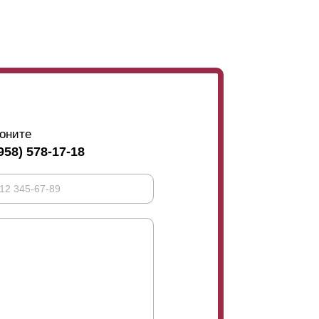
 возможно просмотреть, что происходит в
 заказывают максимальный нахлест. В
 и ему нет разницы видят посторонние что-то
отового забора понадобится меньше
ламелей
,
соте. Стоит отметить, что при глубине в мм
наночной стороны крепится усилитель и
сота - 132 мм сочетается с глубиной 80 мм.
- это планка, которая не дает
нее 1.5 метров. В случае
оните
То есть нахлест их скрывает. Но это
958) 578-17-18
но их или нет и они выбирают
т, тогда лучший вариант - это максимальный