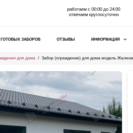
работаем с 00:00 до 24:00
отвечаем круглосуточно
 ГОТОВЫХ ЗАБОРОВ
ОТЗЫВЫ
ИНФОРМАЦИЯ
аждения для дома
Забор (ограждение) для дома модель Жалюз
ВЫБОР ПО МАТЕРИАЛУ
Заборы с кирпичными столбами
Заборы из евроштакетника
горизонтального
Металлические заборы для дачи
Забор жалюзи с кирпичными столбами
Металлические заборы
Металлические ограждения