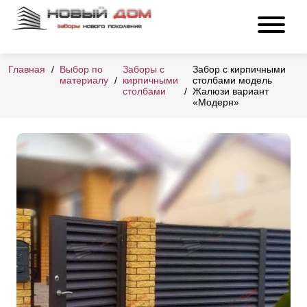
Главная
Выбор по
Заборы с
Забор с кирпичными
материалу
кирпичными
столбами модель
столбами
Жалюзи вариант
«Модерн»